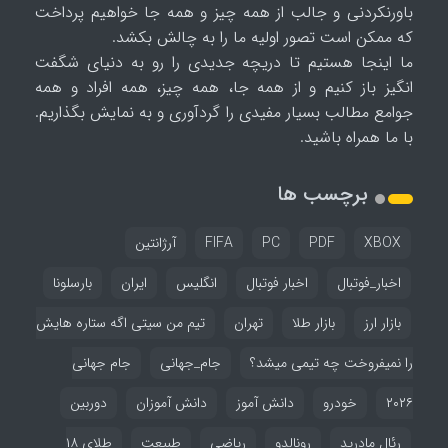
باورنکردنی و جالب از همه چیز و همه جا خواهیم پرداخت
که ممکن است تصور اولیه ما را به چالش بکشد.
ما اینجا هستیم تا دریچه جدیدی را رو به دنیای شگفت
انگیز باز کنیم و از همه جا، همه چیز، همه افراد و همه
جوامع مطالب بسیار مفیدی را گردآوری و به نمایش بگذاریم.
با ما همراه باشید.
برچسب ها
XBOX
PDF
PC
FIFA
آرژانتین
اخبار_فوتبال
اخبار فوتبال
انگلیس
ایران
بارسلونا
بازار ارز
بازار طلا
تهران
تیم من سیتی اگه ستاره هایش
را نمیفروخت چه تیمی میشد؟
جام_جهانی
جام جهانی
۲۰۲۶
خودرو
دانش آموز
دانش آموزان
دوربین
رئال مادرید
رونالدو
ریاضی
طبیعت
طلای ۱۸