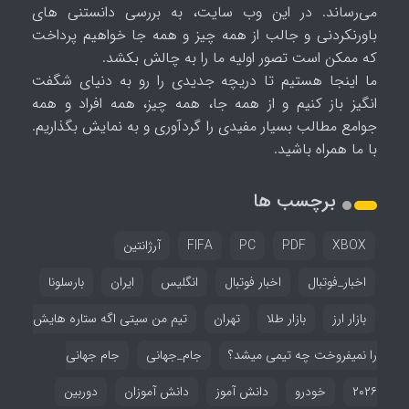
می‌رساند. در این وب سایت، به بررسی دانستنی های
باورنکردنی و جالب از همه چیز و همه جا خواهیم پرداخت
که ممکن است تصور اولیه ما را به چالش بکشد.
ما اینجا هستیم تا دریچه جدیدی را رو به دنیای شگفت
انگیز باز کنیم و از همه جا، همه چیز، همه افراد و همه
جوامع مطالب بسیار مفیدی را گردآوری و به نمایش بگذاریم.
با ما همراه باشید.
برچسب ها
XBOX
PDF
PC
FIFA
آرژانتین
اخبار_فوتبال
اخبار فوتبال
انگلیس
ایران
بارسلونا
بازار ارز
بازار طلا
تهران
تیم من سیتی اگه ستاره هایش
را نمیفروخت چه تیمی میشد؟
جام_جهانی
جام جهانی
۲۰۲۶
خودرو
دانش آموز
دانش آموزان
دوربین