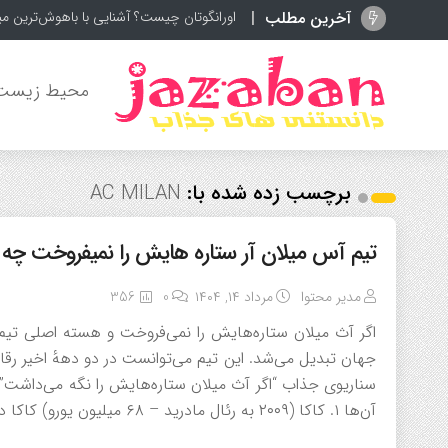
آخرین مطلب
اورانگوتان چیست؟ آشنایی با باهوش‌ترین م
محیط زیست
برچسب زده شده با:
AC MILAN
تیم آس میلان آر ستاره هایش را نمیفروخت چه
مدیر محتوا
مرداد ۱۴, ۱۴۰۴
0
356
اگر آث میلان ستاره‌هایش را نمی‌فروخت و هسته اصلی تیم
جهان تبدیل می‌شد. این تیم می‌توانست در دو دههٔ اخیر رقا
سناریوی جذاب “اگر آث میلان ستاره‌هایش را نگه می‌داشت” ب
آن‌ها ۱. کاکا (۲۰۰۹ به رئال مادرید – ۶۸ میلیون یورو) کاکا در اوج خود (۲۰۰۷، توپ […]