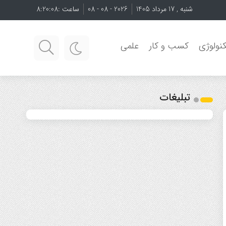
شنبه , 17 مرداد 1405
2026 - 08 - 08
ساعت :
8:20:09
نولوژی
کسب و کار
علمی
تبلیغات