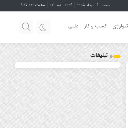
جمعه , 16 مرداد 1405
2026 - 08 - 07
ساعت :
9:17:24
نولوژی
کسب و کار
علمی
تبلیغات