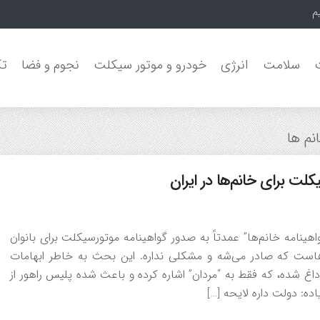
یمون جنگل
سلامت
انرژی
خودرو و موتور سیکلت
نجوم و فضا
تک
نم ها
کلت برای خانم‌ها در ایران
اخیر (تا ۱۹ اکتبر ۲۰۲۵)، موضوع “گواهینامه خانم‌ها” عمدتاً به صدور گواهینامه موتورسیکلت برای بانوان
ل‌هاست که صادر می‌شه و مشکلی نداره. این بحث به خاطر ابهامات
فات رانندگی) داغ شده، که فقط به “مردان” اشاره کرده و باعث شده پلیس راهور از
ده: دولت داره لایحه […]