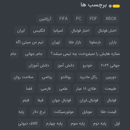
برچسب ها
XBOX
PDF
PC
FIFA
آرژانتین
اخبار_فوتبال
اخبار فوتبال
اسپانیا
انگلیس
ایران
باران
بارسلونا
بازار طلا
تهران
تیم من سیتی اگه
ستاره هایش را نمیفروخت چه تیمی میشد؟
جام_جهانی
جام
جهانی ۲۰۲۶
خودرو
دانش آموز
دانش آموزان
دوربین
رئال مادرید
رونالدو
ریاضی
سلامت روان
طبیعت
طلای ۱۸ عیار
علمی
فارسی
فضا
فوتبال
فوتبال_ایران
فوتبال جهان
فیفا
فیلم
قیمت طلا
موبایل
موتورسیکلت
نرخ دلار
پایه
اول
پایه دوم
پایه سوم
پایه چهارم
کالاف دیوتی