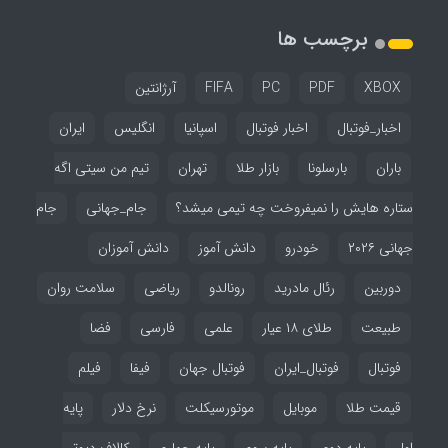
برچسب ها
XBOX
PDF
PC
FIFA
آرژانتین
اخبار_فوتبال
اخبار فوتبال
اسپانیا
انگلیس
ایران
باران
بارسلونا
بازار طلا
تهران
تیم من سیتی اگه
ستاره هایش را نمیفروخت چه تیمی میشد؟
جام_جهانی
جام
جهانی ۲۰۲۶
خودرو
دانش آموز
دانش آموزان
دوربین
رئال مادرید
رونالدو
ریاضی
سلامت روان
طبیعت
طلای ۱۸ عیار
علمی
فارسی
فضا
فوتبال
فوتبال_ایران
فوتبال جهان
فیفا
فیلم
قیمت طلا
موبایل
موتورسیکلت
نرخ دلار
پایه