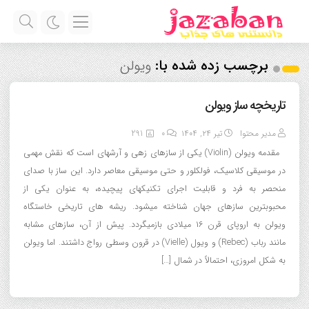
برچسب زده شده با:
ویولن
تاریخچه ساز ویولن
مدیر محتوا
تیر ۲۴, ۱۴۰۴
0
291
مقدمه ویولن (Violin) یکی از سازهای زهی و آرشهای است که نقش مهمی
در موسیقی کلاسیک، فولکلور و حتی موسیقی معاصر دارد. این ساز با صدای
منحصر به فرد و قابلیت اجرای تکنیکهای پیچیده، به عنوان یکی از
محبوبترین سازهای جهان شناخته میشود. ریشه های تاریخی خاستگاه
ویولن به اروپای قرن ۱۶ میلادی بازمیگردد. پیش از آن، سازهای مشابه
مانند رباب (Rebec) و ویول (Vielle) در قرون وسطی رواج داشتند. اما ویولن
به شکل امروزی، احتمالاً در شمال […]