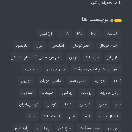
با ما همراه باشید.
برچسب ها
XBOX
PDF
PC
FIFA
آرژانتین
اخبار_فوتبال
اخبار فوتبال
انگلیس
ایران
بارسلونا
بازار ارز
بازار طلا
تهران
تیم من سیتی اگه ستاره هایش
را نمیفروخت چه تیمی میشد؟
جام_جهانی
جام جهانی
۲۰۲۶
خودرو
دانش آموز
دانش آموزان
دوربین
رئال مادرید
رونالدو
ریاضی
طبیعت
طلای ۱۸
عیار
علمی
فارسی
فضا
فوتبال
فوتبال_ایران
فوتبال جهان
فیفا
فیلم
قیمت طلا
لالیگا
موبایل
موتورسیکلت
نرخ دلار
پایه اول
پایه دوم