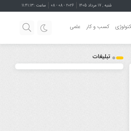
شنبه , 17 مرداد 1405
2026 - 08 - 08
ساعت :
11:41:13
نولوژی
کسب و کار
علمی
تبلیغات