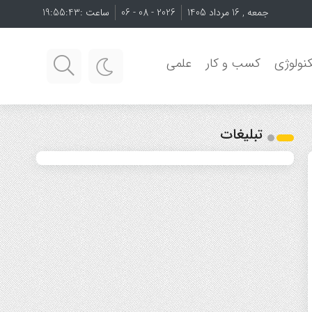
جمعه , 16 مرداد 1405
2026 - 08 - 06
ساعت :
19:55:44
نولوژی
کسب و کار
علمی
تبلیغات