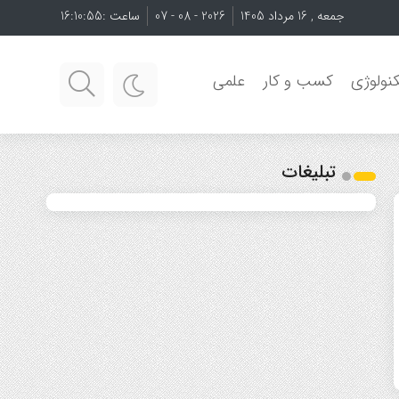
جمعه , 16 مرداد 1405
2026 - 08 - 07
ساعت :
16:10:55
نولوژی
کسب و کار
علمی
تبلیغات