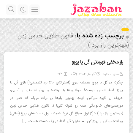
برچسب زده شده با:
قانون طلایی حدس زدن
(مهم‌ترین راز برد!)
راز مخفی قهرمانان گل یا پوچ
مدیر محتوا
آذر ۱۰, ۱۴۰۴
0
192
چگونه در گل یا پوچ همیشه ببری (استراتژی ۹۰٪ برد تضمینی!) بازی گل یا
پوچ فقط شانس نیست! حرفه‌ای‌ها با ترفندهای روان‌شناختی و آماری،
حریف رو نابود می‌کنن. اینجا بهترین رازها رو برات می‌گم که حتی در
دورهمی‌های خانوادگی همه رو شوکه کنی! ۱. قانون طلایی حدس زدن
(مهم‌ترین راز برد!) هرگز اول سراغ گل نرو! همیشه اول دست‌های پوچ (خالی)
رو انتخاب کن و پوچ کن. → دلیل: گل فقط در یک دست هست، […]