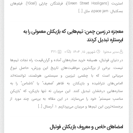
استریت (Green Street Hooligans)، فرشتگان چارلی (Goal!). فیلم‌های
بسکتبال: space jam، مثل […]
معجزه در زمین چمن: تیم‌هایی که بازیکنان معمولی را به
ابرستاره تبدیل کردند
مدیر محتوا
شهریور ۱۵, ۱۴۰۴
0
321
در دنیای فوتبال، همیشه خرید ستاره‌های آماده و گران‌قیمت راه نجات تیم‌ها
نیست. برخی از بزرگ‌ترین موفقیت‌های تاریخ این ورزش، حاصل نبوغ
مربیانی است که با چشمی تیزبین و سیستمی هوشمند، توانسته‌اند
الماس‌های نتراشیده و بازیکنان به ظاهر “ضعیف” یا “ناشناس” را به
ستاره‌هایی درخشان تبدیل کنند. این مربیان نه تنها بازیکن، که “بازیکنِ
مناسبِ سیستم” خود را می‌سازند. در این مقاله به بررسی چند مورد از
برجسته‌ترین این تیم‌ها و مربیان می‌پردازیم. ۱. آرسنال […]
امضاهای خاص و معروف بازیکنان فوتبال