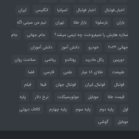
اخبار_فوتبال
اخبار فوتبال
اسپانیا
انگلیس
ایران
باران
بارسلونا
بازار طلا
تهران
تیم من سیتی اگه
ستاره هایش را نمیفروخت چه تیمی میشد؟
جام_جهانی
جام
جهانی ۲۰۲۶
خودرو
دانش آموز
دانش آموزان
دوربین
رئال مادرید
رونالدو
ریاضی
سلامت روان
طبیعت
طلای ۱۸ عیار
علمی
فارسی
فضا
فوتبال
فوتبال_ایران
فوتبال جهان
فیفا
فیلم
قیمت طلا
موبایل
موتورسیکلت
نرخ دلار
پایه
اول
پایه دوم
پایه سوم
پایه چهارم
کالاف دیوتی
موبایل
گوشی