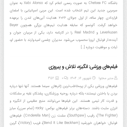
باشگاه Chelsea FC به صورت رسمی اعلام کرد که Xabi Alonso به عنوان
سرمربی جدید این تیم انتخاب شده است. این مربی اسپانیایی با امضای
قراردادی چهار ساله، از اول جولای ۲۰۲۶ هدایت آبی‌های لندن را برعهده
خواهد گرفت. آلونسو که سابقه هدایت تیم‌های بزرگی همچون Bayer
Leverkusen و Real Madrid را در کارنامه دارد، یکی از مربیان جوان و
آینده‌دار فوتبال اروپا محسوب می‌شود. مدیران چلسی امیدوارند با حضور او،
ثبات و موفقیت دوباره […]
فیلم‌های ورزشی: انگیزه، تلاش و پیروزی
مدیر محتوا
شهریور ۱۶, ۱۴۰۴
0
352
فیلم‌های ورزشی یکی از پرمخاطب‌ترین ژانرهای سینما هستند. آنها تنها درباره
بردن یا باختن نیستند؛ بلکه درباره روحیه ورزشکاری، پشتکار، غلبه بر مشکلات
و قدرت کار تیمی هستند. این فیلم‌ها می‌توانند منبع عظیمی از انگیزه و
انرژی مثبت باشند. دسته‌های برتر: فیلم‌های بوکس: rocky (تمام سری)، مبارز
(The Fighter)، رقیب (Southpaw)، مشت زن (Cinderella Man). فیلم‌های
فوتبال: خواهران خورشید (Bend It Like Beckham)، فریب (Victory)، گرین