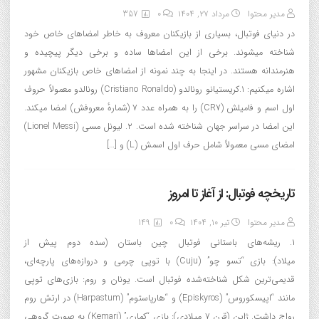
مدیر محتوا
مرداد ۲۷, ۱۴۰۴
0
357
در دنیای فوتبال، بسیاری از بازیکنان معروف به خاطر امضاهای خاص خود
شناخته میشوند. برخی از این امضاها ساده و برخی دیگر پیچیده و
هنرمندانه هستند. در اینجا به چند نمونه از امضاهای خاص بازیکنان مشهور
اشاره میکنیم: ۱.کریستیانو رونالدو (Cristiano Ronaldo) رونالدو معمولاً حروف
اول اسم و فامیلش (CR7) را به همراه عدد ۷ (شمارهٔ معروفش) امضا میکند.
این امضا در سراسر جهان شناخته شده است. ۲. لیونل مسی (Lionel Messi)
امضای مسی معمولاً شامل حرف اول اسمش (L) و […]
تاریخچه فوتبال: از آغاز تا امروز
مدیر محتوا
تیر ۱۰, ۱۴۰۴
0
149
۱. ریشه‌های باستانی فوتبال چین باستان (سده‌ دوم پیش از
میلاد): بازی “تسو چو” (Cuju) با توپی چرمی و دروازه‌های پارچه‌ای،
قدیمی‌ترین شکل شناخته‌شده فوتبال است. یونان و روم: بازی‌های توپی
مانند “اپیسکوروس” (Episkyros) و “هارپاستوم” (Harpastum) در ارتش روم
رواج داشت. ژاپن (قرن ۷ میلادی): بازی “کِماری” (Kemari) به صورت گروهی