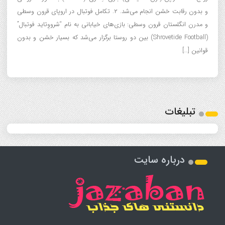
و بدون رقابت خشن انجام می‌شد. ۲. تکامل فوتبال در اروپای قرون وسطی
و مدرن انگلستان قرون وسطی: بازی‌های خیابانی به نام “شرووِتاید فوتبال”
(Shrovetide Football) بین دو روستا برگزار می‌شد که بسیار خشن و بدون
قوانین […]
تبلیغات
درباره سایت