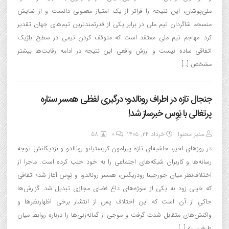
ملی‌پوشان، این نتیجه را فراتر از یک امتیاز معمولی دانست و از نمایش
منسجم شاگردان تیم ملی در برابر یکی از قدرتمندترین تیم‌های جهان تقدیر
کرد. مهاجم تیم ملی معتقد است که متوقف کردن تیمی در سطح بلژیک
اتفاقی ساده نیست و ارزش واقعی این نتیجه در ادامه رقابت‌ها بیشتر
مشخص […]
جنجال تازه در اطراف رونالدو؛ درگیری لفظی همسر ستاره
پرتغالی با نِوِس خبرساز شد!
مدیر محتوا
خرداد ۲۴, ۱۴۰۵
0
58
در روزهای اخیر، حاشیه‌ای تازه پیرامون کریستیانو رونالدو و نزدیکانش توجه
رسانه‌ها و کاربران شبکه‌های اجتماعی را به خود جلب کرده است. ماجرا از
اختلاف‌نظر میان جورجینا رودریگس، همسر رونالدو، و نِوِس آغاز شد؛ اتفاقی
که خیلی زود به یکی از سوژه‌های داغ فضای مجازی تبدیل شد. گزارش‌ها
حاکی از آن است که این اختلاف پس از انتشار برخی اظهارنظرها و
واکنش‌های متقابل شدت گرفت و موجی از گمانه‌زنی‌ها را درباره روابط میان
طرفین به […]