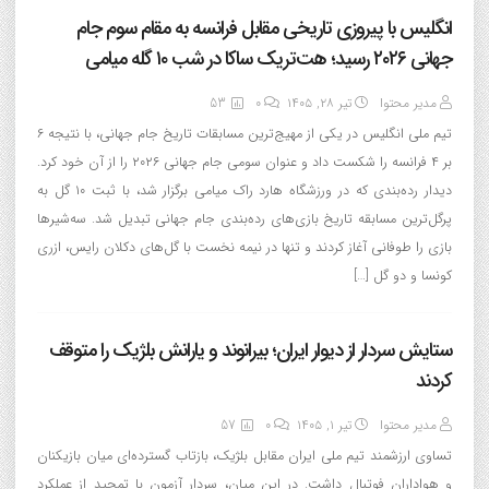
انگلیس با پیروزی تاریخی مقابل فرانسه به مقام سوم جام
جهانی ۲۰۲۶ رسید؛ هت‌تریک ساکا در شب ۱۰ گله میامی
مدیر محتوا
تیر ۲۸, ۱۴۰۵
0
53
تیم ملی انگلیس در یکی از مهیج‌ترین مسابقات تاریخ جام جهانی، با نتیجه ۶
بر ۴ فرانسه را شکست داد و عنوان سومی جام جهانی ۲۰۲۶ را از آن خود کرد.
دیدار رده‌بندی که در ورزشگاه هارد راک میامی برگزار شد، با ثبت ۱۰ گل به
پرگل‌ترین مسابقه تاریخ بازی‌های رده‌بندی جام جهانی تبدیل شد. سه‌شیرها
بازی را طوفانی آغاز کردند و تنها در نیمه نخست با گل‌های دکلان رایس، ازری
کونسا و دو گل […]
ستایش سردار از دیوار ایران؛ بیرانوند و یارانش بلژیک را متوقف
کردند
مدیر محتوا
تیر ۱, ۱۴۰۵
0
57
تساوی ارزشمند تیم ملی ایران مقابل بلژیک، بازتاب گسترده‌ای میان بازیکنان
و هواداران فوتبال داشت. در این میان، سردار آزمون با تمجید از عملکرد