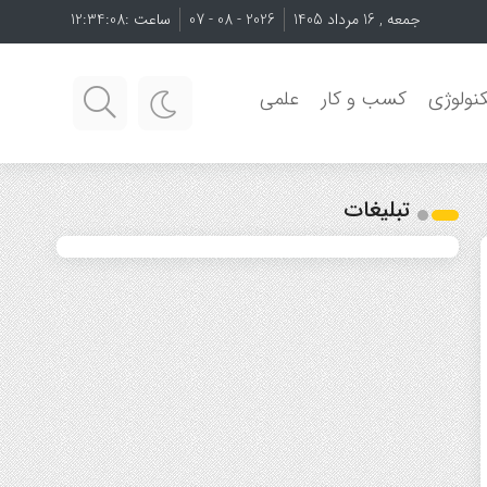
جمعه , 16 مرداد 1405
2026 - 08 - 07
ساعت :
12:34:08
نولوژی
کسب و کار
علمی
تبلیغات