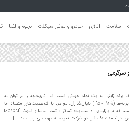
مون جنگل‌
سلامت
انرژی
خودرو و موتور سیکلت
نجوم و فضا
تک
و سرگرمی
رند ژاپنی به یک نماد جهانی است. این تاریخچه را می‌توان به
دوره‌های کلیدی زیر تقسیم کرد: ۱. آغاز افسانه‌ای: تولد در ویرانه‌ها (۱۹۴۵-۱۹۵۰) بنیان‌گذاران: دو مرد با شخصیت‌های متضاد اما
مکمل: آکیو موریتا (Akio Morita): تاجری باانرژی و بینش‌مند که بر بازاریابی و مدیریت تمرکز داشت. ماسارو ایبوکا (Masaru