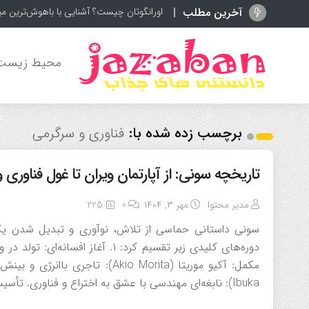
آخرین مطلب
اورانگوتان چیست؟ آشنایی با باهوش‌ترین می
محیط زیست
برچسب زده شده با:
فناوری و سرگرمی
تاریخچه سونی: از آپارتمان ویران تا غول فناوری 
مدیر محتوا
مهر ۳, ۱۴۰۴
0
225
سونی داستانی حماسی از تلاش، نوآوری و تبدیل شدن یک ب
Ibuka): نابغه‌ای مهندسی با عشق به اختراع و فناوری. تأسیس: در ۷ مه ۱۹۴۶، این دو شرکت «مؤسسه مهندسی ارتباطات […]