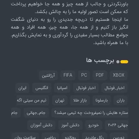
باورنکردنی و جالب از همه چیز و همه جا خواهیم پرداخت
که ممکن است تصور اولیه ما را به چالش بکشد.
ما اینجا هستیم تا دریچه جدیدی را رو به دنیای شگفت
انگیز باز کنیم و از همه جا، همه چیز، همه افراد و همه
جوامع مطالب بسیار مفیدی را گردآوری و به نمایش بگذاریم.
با ما همراه باشید.
برچسب ها
XBOX
PDF
PC
FIFA
آرژانتین
اخبار_فوتبال
اخبار فوتبال
اسپانیا
انگلیس
ایران
باران
بارسلونا
بازار طلا
تهران
تیم من سیتی اگه
ستاره هایش را نمیفروخت چه تیمی میشد؟
جام_جهانی
جام
جهانی ۲۰۲۶
خودرو
دانش آموز
دانش آموزان
دوربین
رئال مادرید
رونالدو
ریاضی
سلامت روان