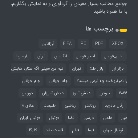
جوامع مطالب بسیار مفیدی را گردآوری و به نمایش بگذاریم.
با ما همراه باشید.
برچسب ها
XBOX
PDF
PC
FIFA
آرژانتین
اخبار_فوتبال
اخبار فوتبال
انگلیس
ایران
بارسلونا
بازار ارز
بازار طلا
تهران
تیم من سیتی اگه ستاره هایش
را نمیفروخت چه تیمی میشد؟
جام_جهانی
جام جهانی
۲۰۲۶
خودرو
دانش آموز
دانش آموزان
دوربین
رئال مادرید
رونالدو
ریاضی
طبیعت
طلای ۱۸
عیار
علمی
فارسی
فضا
فوتبال
فوتبال_ایران
فوتبال جهان
فیفا
فیلم
قیمت طلا
لالیگا