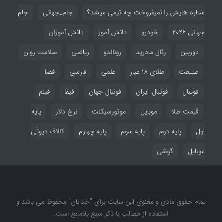
ستاره هایش را نمیفروخت چه تیمی میشد؟
جام_جهانی
جام
جهانی ۲۰۲۶
خودرو
دانش آموز
دانش آموزان
دوربین
رئال مادرید
رونالدو
ریاضی
سلامت روان
طبیعت
طلای ۱۸ عیار
علمی
فارسی
فضا
فوتبال
فوتبال_ایران
فوتبال جهان
فیفا
فیلم
قیمت طلا
موبایل
موتورسیکلت
نرخ دلار
پایه
اول
پایه دوم
پایه سوم
پایه چهارم
کالاف دیوتی
موبایل
گوشی
تمام حقوق مادی و معنوی این سایت برای "جذابان" محفوظ می باشد و
استفاده از مطالب با ذکر منبع بلامانع است.