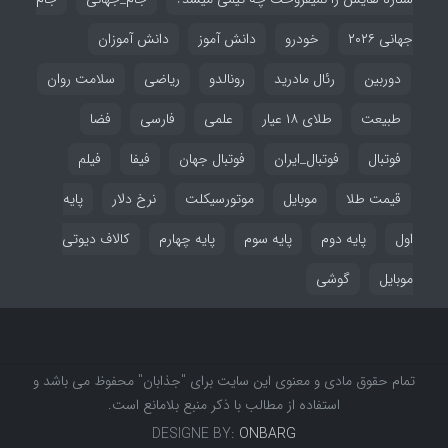
جهانی ۲۰۲۶
خودرو
دانش آموز
دانش آموزان
دوربین
رئال مادرید
رونالدو
ریاضی
سلامت روان
طبیعت
طلای ۱۸ عیار
علمی
فارسی
فضا
فوتبال
فوتبال_ایران
فوتبال جهان
فیفا
فیلم
قیمت طلا
موبایل
موتورسیکلت
نرخ دلار
پایه
اول
پایه دوم
پایه سوم
پایه چهارم
کالاف دیوتی
موبایل
گوشی
تمام حقوق مادی و معنوی این سایت برای "جذابان" محفوظ می باشد و
استفاده از مطالب با ذکر منبع بلامانع است.
DESIGNE BY:
ONBARG