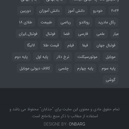
۲۰۲۶
خودرو
دانش آموز
دانش آموزان
دوربین
رئال مادرید
رونالدو
ریاضی
طبیعت
طلای ۱۸
عیار
علمی
فارسی
فضا
فوتبال
فوتبال_ایران
فوتبال جهان
فیفا
فیلم
قیمت طلا
لالیگا
موبایل
موتورسیکلت
نرخ دلار
پایه اول
پایه دوم
پایه سوم
پایه چهارم
چلسی
کالاف دیوتی موبایل
گوشی
تمام حقوق مادی و معنوی این سایت برای "جذابان" محفوظ می باشد و
استفاده از مطالب با ذکر منبع بلامانع است.
DESIGNE BY:
ONBARG