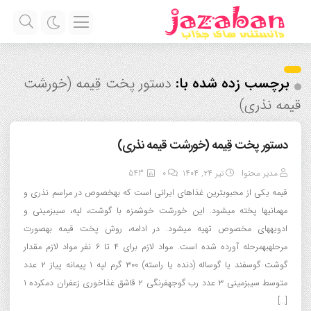
برچسب زده شده با:
دستور پخت قِیمه (خورشت
قیمه نذری)
دستور پخت قِیمه (خورشت قیمه نذری)
مدیر محتوا
تیر ۲۴, ۱۴۰۴
0
543
قیمه یکی از محبوبترین غذاهای ایرانی است که بهخصوص در مراسم نذری و
مهمانیها پخته میشود. این خورشت خوشمزه با گوشت، لپه، سیبزمینی و
ادویههای مخصوص تهیه میشود. در ادامه، روش پخت قیمه بهصورت
مرحلهبهمرحله آورده شده است. مواد لازم برای ۴ تا ۶ نفر مواد لازم مقدار
گوشت گوسفند یا گوساله (دنده یا راسته) ۳۰۰ گرم لپه ۱ پیمانه پیاز ۲ عدد
متوسط سیبزمینی ۳ عدد رب گوجهفرنگی ۲ قاشق غذاخوری زعفران دمکرده ۱
[…]