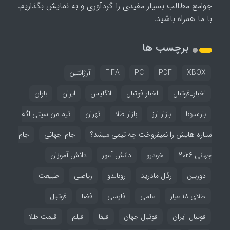
جوامع مطالب بسیار مفیدی را گردآوری و به نمایش بگذاریم.
با ما همراه باشید.
برچسب ها
XBOX
PDF
PC
FIFA
آرژانتین
اخبار_فوتبال
اخبار فوتبال
انگلیس
ایران
باران
بارسلونا
بازار ارز
بازار طلا
تهران
تیم من سیتی اگه
ستاره هایش را نمیفروخت چه تیمی میشد؟
جام_جهانی
جام
جهانی ۲۰۲۶
خودرو
دانش آموز
دانش آموزان
دوربین
رئال مادرید
رونالدو
ریاضی
طبیعت
طلای ۱۸ عیار
علمی
فارسی
فضا
فوتبال
فوتبال_ایران
فوتبال جهان
فیفا
فیلم
قیمت طلا