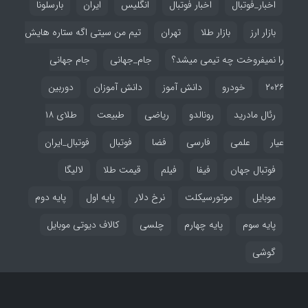
اخبار_فوتبال
اخبار فوتبال
انگلیس
ایران
بارسلونا
بازار ارز
بازار طلا
تهران
تیم من سیتی اگه ستاره هایش
را نمیفروخت چه تیمی میشد؟
جام_جهانی
جام جهانی
۲۰۲۶
خودرو
دانش آموز
دانش آموزان
دوربین
رئال مادرید
رونالدو
ریاضی
طبیعت
طلای ۱۸
عیار
علمی
فارسی
فضا
فوتبال
فوتبال_ایران
فوتبال جهان
فیفا
فیلم
قیمت طلا
لالیگا
موبایل
موتورسیکلت
نرخ دلار
پایه اول
پایه دوم
پایه سوم
پایه چهارم
چلسی
کالاف دیوتی موبایل
گوشی