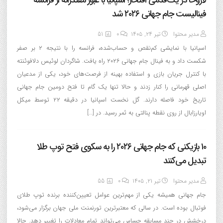
لاروخا در یک‌قدمی افتخار؛ اسپانیا با عبور مقتدرانه از فرانسه
فینالیست جام جهانی ۲۰۲۶ شد
مدیر محتوا
تیر ۲۴, ۱۴۰۵
0
51
اسپانیا با نمایشی کم‌نقص و حساب‌شده، فرانسه را با نتیجه ۲ بر صفر
شکست داد و به فینال جام جهانی ۲۰۲۶ راه یافت. شاگردان لوئیس دلافوئنته
با کنترل جریان بازی و استفاده بهینه از فرصت‌های خود، یکی از مدعیان
اصلی قهرمانی را کنار زدند و حالا تنها یک گام تا فتح دومین جام جهانی
تاریخ خود فاصله دارند. گل نخست اسپانیا در دقیقه ۲۲ توسط میکل
اویارزابال از روی نقطه پنالتی به ثمر رسید. در […]
۱۰ بازیکنی که جام جهانی ۲۰۲۶ را به سکوی فتح توپ طلا
تبدیل می‌کنند
مدیر محتوا
تیر ۲۱, ۱۴۰۵
0
55
جام جهانی همیشه یکی از مهم‌ترین عوامل تعیین‌کننده برنده توپ طلای
فوتبال بوده است. در سالی که معتبرترین تورنمنت ملی جهان برگزار می‌شود،
درخشش در چند مسابقه حساس می‌تواند تمام معادلات را تغییر دهد. حالا