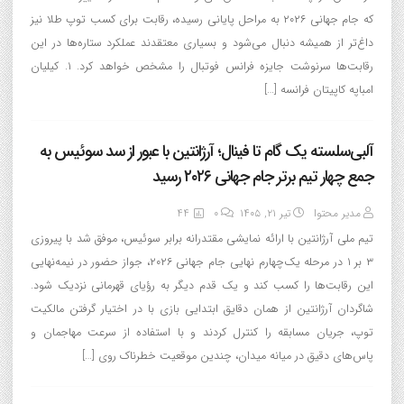
که جام جهانی ۲۰۲۶ به مراحل پایانی رسیده، رقابت برای کسب توپ طلا نیز
داغ‌تر از همیشه دنبال می‌شود و بسیاری معتقدند عملکرد ستاره‌ها در این
رقابت‌ها سرنوشت جایزه فرانس فوتبال را مشخص خواهد کرد. ۱. کیلیان
امباپه کاپیتان فرانسه […]
آلبی‌سلسته یک گام تا فینال؛ آرژانتین با عبور از سد سوئیس به
جمع چهار تیم برتر جام جهانی ۲۰۲۶ رسید
مدیر محتوا
تیر ۲۱, ۱۴۰۵
0
44
تیم ملی آرژانتین با ارائه نمایشی مقتدرانه برابر سوئیس، موفق شد با پیروزی
۳ بر ۱ در مرحله یک‌چهارم نهایی جام جهانی ۲۰۲۶، جواز حضور در نیمه‌نهایی
این رقابت‌ها را کسب کند و یک قدم دیگر به رؤیای قهرمانی نزدیک شود.
شاگردان آرژانتین از همان دقایق ابتدایی بازی با در اختیار گرفتن مالکیت
توپ، جریان مسابقه را کنترل کردند و با استفاده از سرعت مهاجمان و
پاس‌های دقیق در میانه میدان، چندین موقعیت خطرناک روی […]