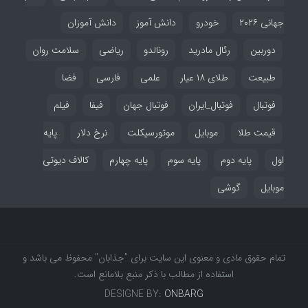
جهانی ۲۰۲۶
خودرو
دانش آموز
دانش آموزان
دوربین
رئال مادرید
رونالدو
ریاضی
سلامت روان
طبیعت
طلای ۱۸ عیار
علمی
فارسی
فضا
فوتبال
فوتبال_ایران
فوتبال جهان
فیفا
فیلم
قیمت طلا
موبایل
موتورسیکلت
نرخ دلار
پایه
اول
پایه دوم
پایه سوم
پایه چهارم
کالاف دیوتی
موبایل
گوشی
تمام حقوق مادی و معنوی این سایت برای "جذابان" محفوظ می باشد و
استفاده از مطالب با ذکر منبع بلامانع است.
DESIGNE BY:
ONBARG