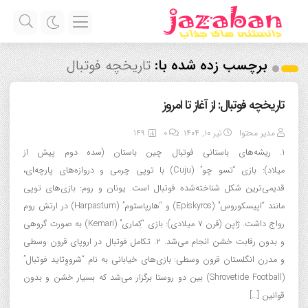
برچسب زده شده با:
تاریخچه فوتبال
تاریخچه فوتبال: از آغاز تا امروز
مدیر محتوا
تیر ۱۰, ۱۴۰۴
0
149
۱. ریشه‌های باستانی فوتبال چین باستان (سده‌ دوم پیش از
میلاد): بازی “تسو چو” (Cuju) با توپی چرمی و دروازه‌های پارچه‌ای،
قدیمی‌ترین شکل شناخته‌شده فوتبال است. یونان و روم: بازی‌های توپی
مانند “اپیسکوروس” (Episkyros) و “هارپاستوم” (Harpastum) در ارتش روم
رواج داشت. ژاپن (قرن ۷ میلادی): بازی “کِماری” (Kemari) به صورت گروهی
و بدون رقابت خشن انجام می‌شد. ۲. تکامل فوتبال در اروپای قرون وسطی
و مدرن انگلستان قرون وسطی: بازی‌های خیابانی به نام “شرووِتاید فوتبال”
(Shrovetide Football) بین دو روستا برگزار می‌شد که بسیار خشن و بدون
قوانین […]