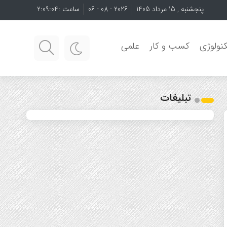
پنجشنبه , 15 مرداد 1405
2026 - 08 - 06
ساعت :
2:09:04
نولوژی
کسب و کار
علمی
تبلیغات