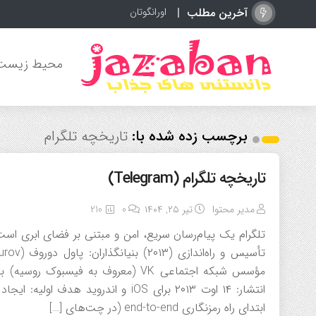
آخرین مطلب
اورانگوتان چیست؟ آ
محیط زیست
برچسب زده شده با:
تاریخچه تلگرام
تاریخچه تلگرام (Telegram)
مدیر محتوا
تیر ۲۵, ۱۴۰۴
0
210
تلگرام یک پیام‌رسان سریع، امن و مبتنی بر فضای ابری است
مؤسس شبکه اجتماعی VK (معروف به فیس
انتشار: ۱۴ اوت ۲۰۱۳ برای iOS و اندر
ابتدای راه رمزنگاری end-to-end (در چت‌های […]