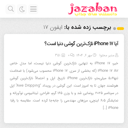
برچسب زده شده با:
ایفون ۱۷
آیا iPhone 17 نازک‌ترین گوشی دنیا است؟
مدیر محتوا
مهر ۶, ۱۴۰۴
0
351
خیر، iPhone 17 به تنهایی نازک‌ترین گوشی دنیا نیست، اما مدل خاص
iPhone 17 Air (که بخشی از سری iPhone 17 محسوب می‌شود) با ضخامت
تنها۵٫۶ میلی‌متر، نازک‌ترین iPhone تاریخ اپل و احتمالاً نازک‌ترین گوشی
هوشمند جهان تا به امروز است. این گوشی در رویداد “Awe Dropping” اپل
در سپتامبر ۲۰۲۵ رونمایی شد و با وزن ۱۶۵ گرم، طراحی تیتانیومی نوآورانه و
نمایشگر ۶٫۵ اینچی، مرزهای مهندسی را جابه‌جا کرده است. مقایسه با رقبا:
iPhone […]