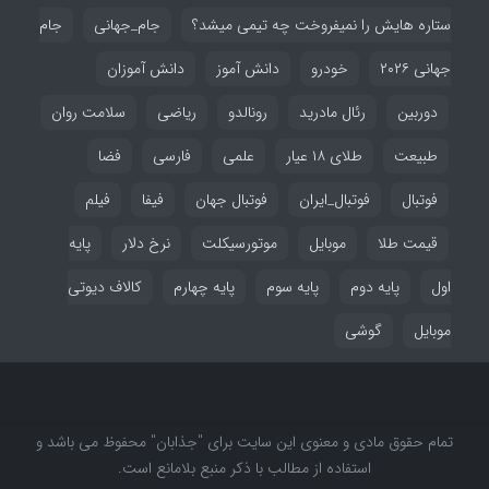
ستاره هایش را نمیفروخت چه تیمی میشد؟
جام_جهانی
جام
جهانی ۲۰۲۶
خودرو
دانش آموز
دانش آموزان
دوربین
رئال مادرید
رونالدو
ریاضی
سلامت روان
طبیعت
طلای ۱۸ عیار
علمی
فارسی
فضا
فوتبال
فوتبال_ایران
فوتبال جهان
فیفا
فیلم
قیمت طلا
موبایل
موتورسیکلت
نرخ دلار
پایه
اول
پایه دوم
پایه سوم
پایه چهارم
کالاف دیوتی
موبایل
گوشی
تمام حقوق مادی و معنوی این سایت برای "جذابان" محفوظ می باشد و
استفاده از مطالب با ذکر منبع بلامانع است.