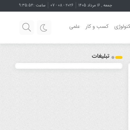
جمعه , 16 مرداد 1405
2026 - 08 - 07
ساعت :
9:35:54
نولوژی
کسب و کار
علمی
تبلیغات