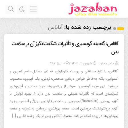
برچسب زده شده با:
آناناس
آناناس: گنجینه گرمسیری و تأثیرات شگفت‌انگیز آن بر سلامت
بدن
مدیر محتوا
شهریور ۲, ۱۴۰۴
0
387
آناناس، با تاج سلطنتی و پوست خاردارش، نه تنها به‌دلیل طعم شیرین و
استوایی، بلکه به‌خاطر خواص درمانی منحصربه‌فردش، یک ابرمیوه محسوب
می‌شود. این میوه گرمسیری سرشار از ویتامین‌ها، مواد معدنی و آنزیم‌های
قدرتمندی است که تأثیرات عمیقی بر سلامت بدن دارد. ۱. بهبود گوارش با
آنزیم بروملین (Bromelain) مهم‌ترین و منحصربه‌فردترین ویژگی آناناس، وجود
آنزیم پروتئولیتیک بروملین است. هضم پروتئین: بروملین به تجزیه و هضم
پروتئین‌ها در روده کمک می‌کند. مصرف آناناس پس از یک وعده غذایی […]