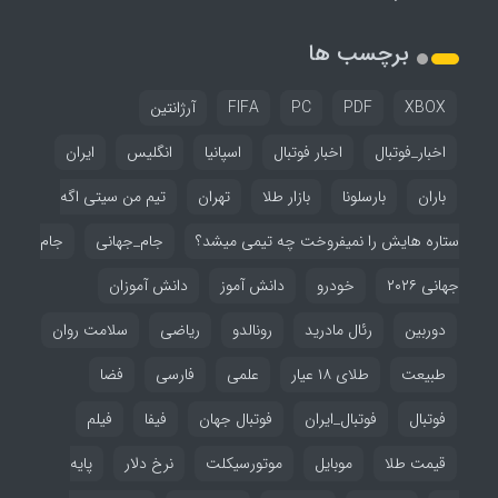
برچسب ها
XBOX
PDF
PC
FIFA
آرژانتین
اخبار_فوتبال
اخبار فوتبال
اسپانیا
انگلیس
ایران
باران
بارسلونا
بازار طلا
تهران
تیم من سیتی اگه
ستاره هایش را نمیفروخت چه تیمی میشد؟
جام_جهانی
جام
جهانی ۲۰۲۶
خودرو
دانش آموز
دانش آموزان
دوربین
رئال مادرید
رونالدو
ریاضی
سلامت روان
طبیعت
طلای ۱۸ عیار
علمی
فارسی
فضا
فوتبال
فوتبال_ایران
فوتبال جهان
فیفا
فیلم
قیمت طلا
موبایل
موتورسیکلت
نرخ دلار
پایه