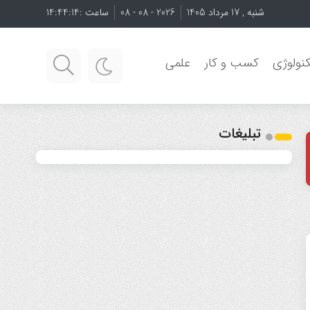
شنبه , 17 مرداد 1405
2026 - 08 - 08
ساعت :
14:44:16
نولوژی
کسب و کار
علمی
تبلیغات