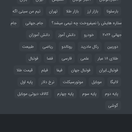
بارسلونا
بازار ارز
بازار طلا
تهران
تیم من سیتی اگه
ستاره هایش را نمیفروخت چه تیمی میشد؟
جام_جهانی
جام
جهانی ۲۰۲۶
خودرو
دانش آموز
دانش آموزان
دوربین
رئال مادرید
رونالدو
ریاضی
طبیعت
طلای ۱۸ عیار
علمی
فارسی
فضا
فوتبال
فوتبال_ایران
فوتبال جهان
فیفا
فیلم
قیمت طلا
لالیگا
موبایل
موتورسیکلت
نرخ دلار
پایه اول
پایه دوم
پایه سوم
پایه چهارم
کالاف دیوتی موبایل
گوشی