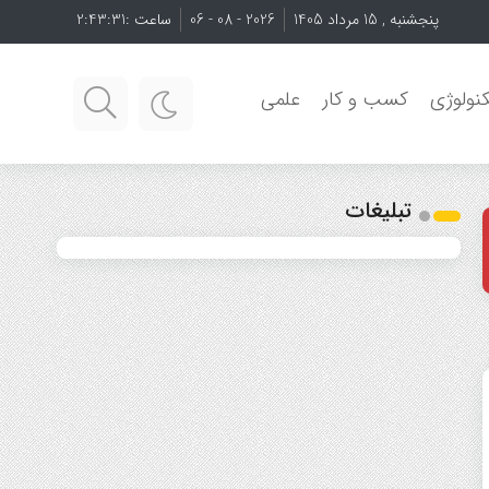
پنجشنبه , 15 مرداد 1405
2026 - 08 - 06
ساعت :
2:43:32
نولوژی
کسب و کار
علمی
تبلیغات