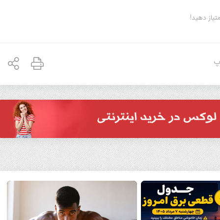
متیاز دهید!
پ