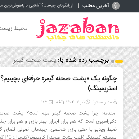
آخرین مطلب
اورانگوتان چیست؟ آشنایی با باهوش‌ترین می
محیط زیست
برچسب زده شده با:
پشت صحنه گیمر
چگونه یک «پشت صحنه گیمر» حرفه‌ای بچینیم؟ (ر
استریمینگ)
مدیر محتوا
تیر ۷, ۱۴۰۴
0
125
مقدمه: چرا پشت صحنه گیمر مهم است؟ پشت صحنه یک گ
دکوراسیون است که هم برای اجرای بهتر بازی و هم برای ج
سیستم گیمینگ (قلب پشت صحنه) کامپیوتر/کنسول: PC گیمینگ (ترجیحاً با RGB) یا کنسول‌های PS5/Xbox Series X. […]