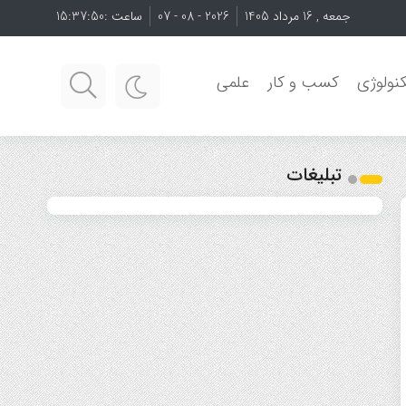
جمعه , 16 مرداد 1405
2026 - 08 - 07
ساعت :
15:37:50
نولوژی
کسب و کار
علمی
تبلیغات