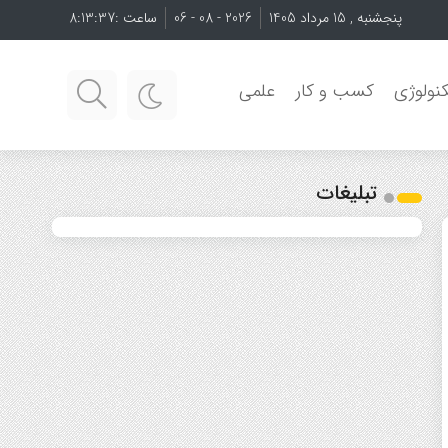
پنجشنبه , 15 مرداد 1405
2026 - 08 - 06
ساعت :
8:13:37
نولوژی
کسب و کار
علمی
تبلیغات