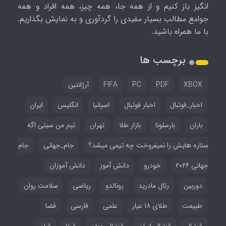
انگیز باز کنیم و از همه جا، همه چیز، همه افراد و همه
جوامع مطالب بسیار مفیدی را گردآوری و به نمایش بگذاریم.
با ما همراه باشید.
برچسب ها
XBOX
PDF
PC
FIFA
آرژانتین
اخبار_فوتبال
اخبار فوتبال
اسپانیا
انگلیس
ایران
باران
بارسلونا
بازار طلا
تهران
تیم من سیتی اگه
ستاره هایش را نمیفروخت چه تیمی میشد؟
جام_جهانی
جام
جهانی ۲۰۲۶
خودرو
دانش آموز
دانش آموزان
دوربین
رئال مادرید
رونالدو
ریاضی
سلامت روان
طبیعت
طلای ۱۸ عیار
علمی
فارسی
فضا