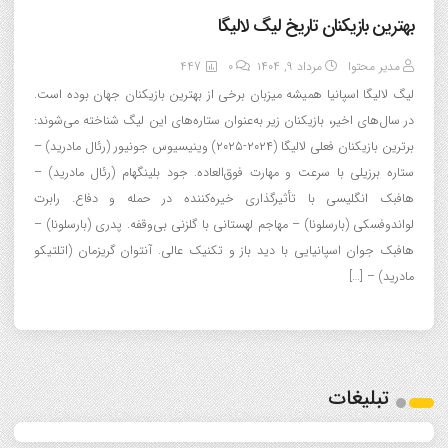
بهترین بازیکنان تاریخ لیگ لالیگا
مدیر محتوا
مرداد ۹, ۱۴۰۴
0
447
لیگ لالیگا اسپانیا همیشه میزبان برخی از بهترین بازیکنان جهان بوده است.
در سال‌های اخیر، بازیکنان زیر به‌عنوان ستاره‌های این لیگ شناخته می‌شوند:
برترین بازیکنان فعلی لالیگا (۲۰۲۴-۲۰۲۵) وینیسیوس جونیور (رئال مادرید) –
ستاره برزیلی با سرعت و مهارت فوق‌العاده. جود بلینگهام (رئال مادرید) –
هافبک انگلیسی با تأثیرگذاری خیره‌کننده در حمله و دفاع. رابرت
لواندوفسکی (بارسلونا) – مهاجم لهستانی با گلزنی بی‌وقفه. پدری (بارسلونا) –
هافبک جوان اسپانیایی با دید باز و تکنیک عالی. آنتوان گریزمان (اتلتیکو
مادرید) – […]
تبلیغات