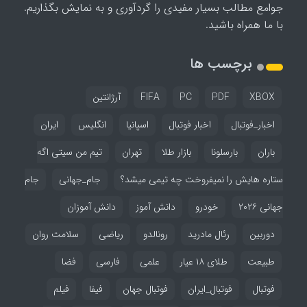
جوامع مطالب بسیار مفیدی را گردآوری و به نمایش بگذاریم.
با ما همراه باشید.
برچسب ها
XBOX
PDF
PC
FIFA
آرژانتین
اخبار_فوتبال
اخبار فوتبال
اسپانیا
انگلیس
ایران
باران
بارسلونا
بازار طلا
تهران
تیم من سیتی اگه
ستاره هایش را نمیفروخت چه تیمی میشد؟
جام_جهانی
جام
جهانی ۲۰۲۶
خودرو
دانش آموز
دانش آموزان
دوربین
رئال مادرید
رونالدو
ریاضی
سلامت روان
طبیعت
طلای ۱۸ عیار
علمی
فارسی
فضا
فوتبال
فوتبال_ایران
فوتبال جهان
فیفا
فیلم