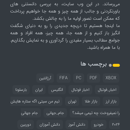
می‌رساند. در این وب سایت، به بررسی دانستنی های
باورنکردنی و جالب از همه چیز و همه جا خواهیم پرداخت
که ممکن است تصور اولیه ما را به چالش بکشد.
ما اینجا هستیم تا دریچه جدیدی را رو به دنیای شگفت
انگیز باز کنیم و از همه جا، همه چیز، همه افراد و همه
جوامع مطالب بسیار مفیدی را گردآوری و به نمایش بگذاریم.
با ما همراه باشید.
برچسب ها
XBOX
PDF
PC
FIFA
آرژانتین
اخبار_فوتبال
اخبار فوتبال
انگلیس
ایران
بارسلونا
بازار ارز
بازار طلا
تهران
تیم من سیتی اگه ستاره هایش
را نمیفروخت چه تیمی میشد؟
جام_جهانی
جام جهانی
۲۰۲۶
خودرو
دانش آموز
دانش آموزان
دوربین