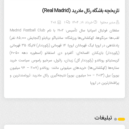
تاریخچه باشگاه رئال مادرید (Real Madrid)
مدیر محتوا
خرداد ۱۸, ۱۴۰۴
1
208
سلطان فوتبال اسپانیا سال تأسیس: 1902 با نام Madrid Football Club
لقب‌ها: مرنگوها، کهکشانی‌ها ورزشگاه: سانتیاگو برنابئو (گنجایش 85,000 نفر)
پادشاهی در اروپا لیگ قهرمانان اروپا: 14 قهرمانی (رکورددار) لالیگا: 35 قهرمانی
(رکورددار) بازیکنان افسانه‌ای: آلفردو دی استفانو (اسطوره دهه 50-60)
کریستیانو رونالدو (رکورددار گل) زیدان، رائول، سرخیو راموس سیاست خرید
ستاره‌ها (کهکشانی‌ها) خریدهای میلیونی مانند: رونالدو (2009 – 94 میلیون
یورو) بیل (2013 – 100 میلیون یورو) نتیجه‌گیری رئال مادرید: ثروتمندترین و
پرافتخارترین در اروپا
تبلیغات