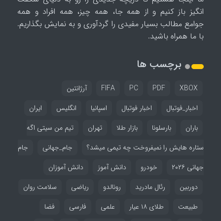
انگیز باز کنیم و از همه جا، همه چیز، همه افراد و همه
جوامع مطالب بسیار مفیدی را گردآوری و به نمایش بگذاریم.
با ما همراه باشید.
برچسب ها
XBOX
PDF
PC
FIFA
آرژانتین
اخبار_فوتبال
اخبار فوتبال
اسپانیا
انگلیس
ایران
باران
بارسلونا
بازار طلا
تهران
تیم من سیتی اگه
ستاره هایش را نمیفروخت چه تیمی میشد؟
جام_جهانی
جام
جهانی ۲۰۲۶
خودرو
دانش آموز
دانش آموزان
دوربین
رئال مادرید
رونالدو
ریاضی
سلامت روان
طبیعت
طلای ۱۸ عیار
علمی
فارسی
فضا