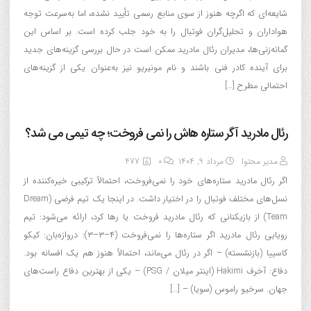
شایعه‌ای که اگرچه هنوز از سوی منابع رسمی تأیید نشده، اما به‌سرعت توجه
هواداران و تحلیل‌گران فوتبال را به خود جلب کرده است. بر اساس این
گمانه‌زنی‌ها، مدیران رئال مادرید ممکن است در حال بررسی گزینه‌های جدید
برای آینده کادر فنی باشند و نام مونیریو نیز به‌عنوان یکی از گزینه‌های
احتمالی مطرح […]
رئال مادرید آگر ستاره هاش را نمی فروخت؛ چه تیمی می شد؟
مدیر محتوا
مرداد ۹, ۱۴۰۴
0
477
اگر رئال مادرید ستاره‌های خود را نمی‌فروخت، احتمالاً ترکیبی خیره‌کننده از
نسل‌های مختلف فوتبال را در اختیار داشت. در اینجا یک تیم فرضی (Dream
Team) از بازیکنانی که رئال مادرید فروخت یا رها کرد، ارائه می‌شود: تیم
رویایی رئال مادرید اگر ستاره‌ها را نمی‌فروخت (۴–۳–۳): دروازه‌بان: کیکو
کاسییا (بازنشسته) – اگر در رئال می‌ماند، احتمالاً هنوز هم یک افسانه بود.
دفاع: آخرف Hakimi (اینتر میلان / PSG) – یکی از بهترین دفاع راست‌های
جهان. سرخیو راموس (سویا) – […]