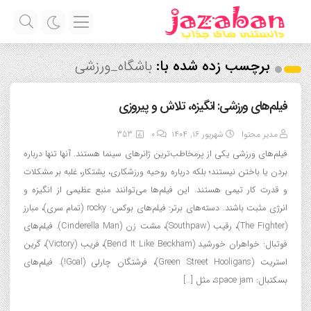
برچسب زده شده با:
باشگاه_ورزشی
فیلم‌های ورزشی: انگیزه، تلاش و پیروزی
مدیر محتوا
شهریور ۱۶, ۱۴۰۴
0
353
فیلم‌های ورزشی یکی از پرمخاطب‌ترین ژانرهای سینما هستند. آنها تنها درباره
بردن یا باختن نیستند؛ بلکه درباره روحیه ورزشکاری، پشتکار، غلبه بر مشکلات
و قدرت کار تیمی هستند. این فیلم‌ها می‌توانند منبع عظیمی از انگیزه و
انرژی مثبت باشند. دسته‌های برتر: فیلم‌های بوکس: rocky (تمام سری)، مبارز
(The Fighter)، رقیب (Southpaw)، مشت زن (Cinderella Man). فیلم‌های
فوتبال: خواهران خورشید (Bend It Like Beckham)، فریب (Victory)، گرین
استریت (Green Street Hooligans)، فرشتگان چارلی (Goal!). فیلم‌های
بسکتبال: space jam، مثل […]