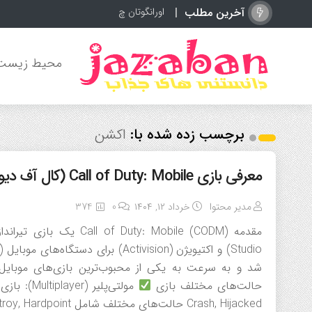
آخرین مطلب
اورانگوتان چیست؟ آشن
محیط زیست
برچسب زده شده با:
اکشن
معرفی بازی Call of Duty: Mobile (کال آف دیوتی موبایل)
مدیر محتوا
خرداد ۱۲, ۱۴۰۴
0
374
حالت‌های مختلف بازی
Crash, Hijacked حالت‌های مختلف شامل Team Deathmatch, Domination, Search & Destroy, Hardpoint