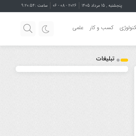
پنجشنبه , 15 مرداد 1405
2026 - 08 - 06
ساعت :
9:20:54
نولوژی
کسب و کار
علمی
تبلیغات