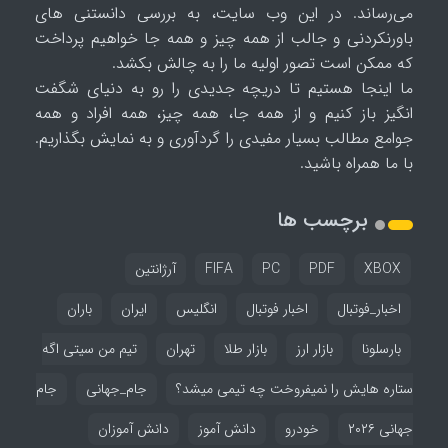
می‌رساند. در این وب سایت، به بررسی دانستنی های
باورنکردنی و جالب از همه چیز و همه جا خواهیم پرداخت
که ممکن است تصور اولیه ما را به چالش بکشد.
ما اینجا هستیم تا دریچه جدیدی را رو به دنیای شگفت
انگیز باز کنیم و از همه جا، همه چیز، همه افراد و همه
جوامع مطالب بسیار مفیدی را گردآوری و به نمایش بگذاریم.
با ما همراه باشید.
برچسب ها
XBOX
PDF
PC
FIFA
آرژانتین
اخبار_فوتبال
اخبار فوتبال
انگلیس
ایران
باران
بارسلونا
بازار ارز
بازار طلا
تهران
تیم من سیتی اگه
ستاره هایش را نمیفروخت چه تیمی میشد؟
جام_جهانی
جام
جهانی ۲۰۲۶
خودرو
دانش آموز
دانش آموزان