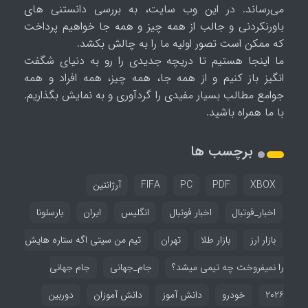
می‌رساند. در این وب سایت، به بررسی دانستنی های
باورنکردنی و جالب از همه چیز و همه جا خواهیم پرداخت
که ممکن است تصور اولیه ما را به چالش بکشد.
ما اینجا هستیم تا دریچه جدیدی را رو به دنیای شگفت
انگیز باز کنیم و از همه جا، همه چیز، همه افراد و همه
جوامع مطالب بسیار مفیدی را گردآوری و به نمایش بگذاریم.
با ما همراه باشید.
برچسب ها
XBOX
PDF
PC
FIFA
آرژانتین
اخبار_فوتبال
اخبار فوتبال
انگلیس
ایران
بارسلونا
بازار ارز
بازار طلا
تهران
تیم من سیتی اگه ستاره هایش
را نمیفروخت چه تیمی میشد؟
جام_جهانی
جام جهانی
۲۰۲۶
خودرو
دانش آموز
دانش آموزان
دوربین