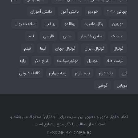
جهانی ۲۰۲۶
خودرو
دانش آموز
دانش آموزان
دوربین
رئال مادرید
رونالدو
ریاضی
سلامت روان
طبیعت
طلای ۱۸ عیار
علمی
فارسی
فضا
فوتبال
فوتبال_ایران
فوتبال جهان
فیفا
فیلم
قیمت طلا
موبایل
موتورسیکلت
نرخ دلار
پایه
اول
پایه دوم
پایه سوم
پایه چهارم
کالاف دیوتی
موبایل
گوشی
تمام حقوق مادی و معنوی این سایت برای "جذابان" محفوظ می باشد و
استفاده از مطالب با ذکر منبع بلامانع است.
DESIGNE BY:
ONBARG