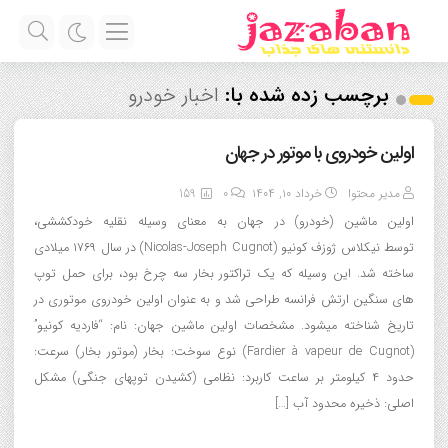
برچسب زده شده با:
اخبار خودرو
اولین خودروی با موتور در جهان
مدیر محتوا
خرداد ۱۰, ۱۴۰۴
0
159
اولین ماشین (خودرو) در جهان به معنای وسیله نقلیه خودکششی،
توسط نیکلاس ژوزف کونيو (Nicolas-Joseph Cugnot) در سال ۱۷۶۹ میلادی
ساخته شد. این وسیله که یک تراکتور بخار سه چرخ بود، برای حمل توپ
های سنگین ارتش فرانسه طراحی شد و به عنوان اولین خودروی موتوری در
تاریخ شناخته میشود. مشخصات اولین ماشین جهان: نام: “فاردیه کونيو”
(Fardier à vapeur de Cugnot) نوع سوخت: بخار (موتور بخار) سرعت:
حدود ۴ کیلومتر بر ساعت کاربرد: نظامی (کشیدن توپهای جنگی) مشکل
اصلی: ذخیره محدود آب […]