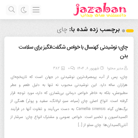
برچسب زده شده با:
چای
چای؛ نوشیدنی کهنسال با خواص شگفت‌انگیز برای سلامت
بدن
مدیر محتوا
شهریور ۸, ۱۴۰۴
0
382
چای، پس از آب، پرمصرف‌ترین نوشیدنی در جهان است که تاریخچه‌ای
هزاران ساله دارد. این نوشیدنی محبوب نه تنها به دلیل طعم و عطر
مطبوعش، بلکه به خاطر خواص درمانی بی‌شماری که دارد، مورد توجه قرار
گرفته است. انواع اصلی چای (سیاه، سبز، اولانگ، سفید و پوئر) همگی از
برگ‌های گیاه Camellia sinensis به دست می‌آیند و تفاوت آنها در فرآیند
اکسیداسیون و تخمیر است. خواص عمومی و مشترک انواع چای: سرشار از
آنتی‌اکسیدان‌ها: چای مملو از […]