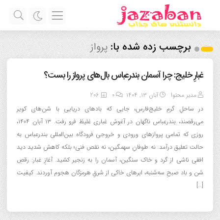
برچسب زده شده با:
پرواز
غبارِ خلیج: چرا آسمان بندرعباس بال‌های پرواز را بست؟
مدیر محتوا
آبان ۱۳, ۱۴۰۴
0
206
در ساحلِ گرمِ خلیج‌فارس، جایی که بادهای دریایی با شن‌های کویر
می‌رقصند، بندرعباس ناگهان در آغوش غباری غلیظ فرو رفت. ۱۳ آبان ۱۴۰۴،
روزی که تمامی پروازهای ورودی و خروجی فرودگاه بین‌المللی بندرعباس به
حالت تعلیق درآمد. نه طوفانِ سهمگین، نه نقص فنی؛ بلکه کاهش شدید دید
افقی ناشی از گرد و خاک سنگین، آسمان را به زنجیر کشید. آغازِ غبار: رقصِ
شن و باد صبحِ سه‌شنبه، ابرهای خاکی از شرقِ هرمزگان هجوم آوردند. کیفیت
[…]