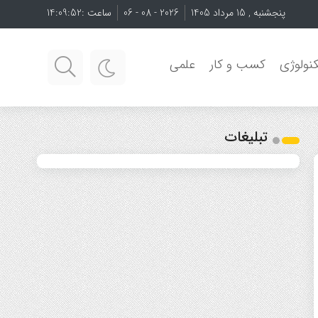
پنجشنبه , 15 مرداد 1405
2026 - 08 - 06
ساعت :
14:09:52
نولوژی
کسب و کار
علمی
تبلیغات