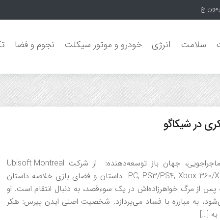
یمون جنگل‌های
سلامت
انرژی
خودرو و موتور سیکلت
نجوم و فضا
تک
اطلاعات کلی بازی عنوان: Watch Dogs سبک: اکشن-ماجراجویی، جهان باز توسعه‌دهنده: از شرکت Ubisoft Montreal
ناشر: Ubisoft سال انتشار: 2014 پلتفرم‌ها: PC, PS3/PS4, Xbox 360/Xbox One, Wii U داستان و فضای بازی خلاصه داستان
 پس از مرگ خواهرزاده‌اش در یک سوءقصد، به دنبال انتقام است. او
‌نگرانه‌ای که توسط سیستم ctOS کنترل می‌شود، به مبارزه با فساد می‌پردازد. شخصیت اصلی ایدن پیرس: هکر
به […]