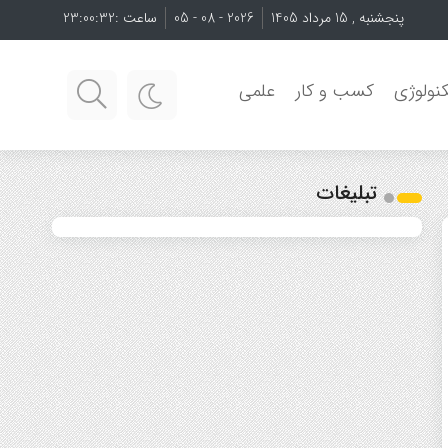
پنجشنبه , 15 مرداد 1405
2026 - 08 - 05
ساعت :
23:00:33
نولوژی
کسب و کار
علمی
تبلیغات