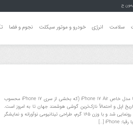
یمون جنگل‌های
سلامت
انرژی
خودرو و موتور سیکلت
نجوم و فضا
تک
خیر، iPhone 17 به تنهایی نازک‌ترین گوشی دنیا نیست، اما مدل خاص iPhone 17 Air (که بخشی از سری iPhone 17 محسوب
ود) با ضخامت تنها۵٫۶ میلی‌متر، نازک‌ترین iPhone تاریخ اپل و احتمالاً نازک‌ترین گوشی هوشمند جهان تا به امروز است.
این گوشی در رویداد “Awe Dropping” اپل در سپتامبر ۲۰۲۵ رونمایی شد و با وزن ۱۶۵ گرم، طراحی تیتانیومی نوآورانه و نمایشگر