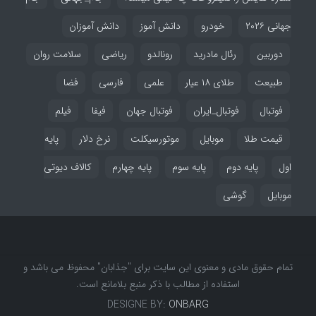
جهانی ۲۰۲۶
خودرو
دانش آموز
دانش آموزان
دوربین
رئال مادرید
رونالدو
ریاضی
سلامت روان
طبیعت
طلای ۱۸ عیار
علمی
فارسی
فضا
فوتبال
فوتبال_ایران
فوتبال جهان
فیفا
فیلم
قیمت طلا
موبایل
موتورسیکلت
نرخ دلار
پایه
اول
پایه دوم
پایه سوم
پایه چهارم
کالاف دیوتی
موبایل
گوشی
تمام حقوق مادی و معنوی این سایت برای "جذابان" محفوظ می باشد و
استفاده از مطالب با ذکر منبع بلامانع است.
DESIGNE BY:
ONBARG