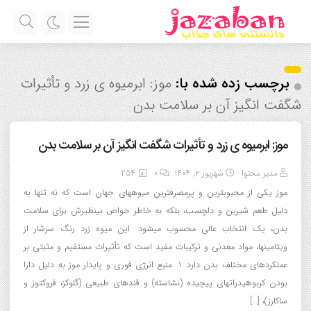
برچسب زده شده با:
موز: ابرمیوه ی زرد و تأثیرات
شگفت انگیز آن بر سلامت بدن
موز: ابرمیوه ی زرد و تأثیرات شگفت انگیز آن بر سلامت بدن
مدیر محتوا
شهریور ۲, ۱۴۰۴
0
254
موز یکی از محبوبترین و پرمصرفترین میوههای جهان است که نه تنها به
دلیل طعم شیرین و دلچسب، بلکه به خاطر خواص بینظیرش برای سلامت
بدن، یک انتخاب عالی محسوب میشود. این میوه زرد رنگ سرشار از
ویتامینها، مواد معدنی و ترکیبات مفید است که تأثیرات مستقیم و مثبتی بر
عملکردهای مختلف بدن دارد. ۱. منبع انرژی فوری و پایدار موز به دلیل دارا
بودن کربوهیدراتهای پیچیده (نشاسته) و قندهای طبیعی (گلوکز، فروکتوز و
ساکارز)، […]