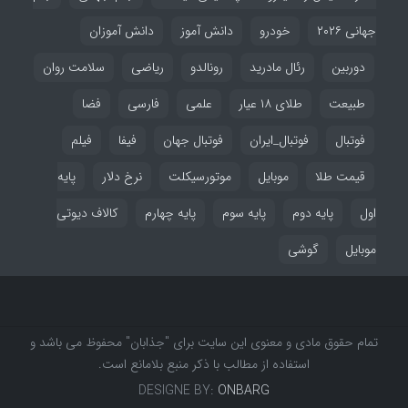
جهانی ۲۰۲۶
خودرو
دانش آموز
دانش آموزان
دوربین
رئال مادرید
رونالدو
ریاضی
سلامت روان
طبیعت
طلای ۱۸ عیار
علمی
فارسی
فضا
فوتبال
فوتبال_ایران
فوتبال جهان
فیفا
فیلم
قیمت طلا
موبایل
موتورسیکلت
نرخ دلار
پایه
اول
پایه دوم
پایه سوم
پایه چهارم
کالاف دیوتی
موبایل
گوشی
تمام حقوق مادی و معنوی این سایت برای "جذابان" محفوظ می باشد و
استفاده از مطالب با ذکر منبع بلامانع است.
DESIGNE BY:
ONBARG