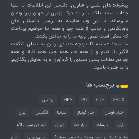
پیشرفت‌های علمی و فناوری. دانستن این اطلاعات نه تنها
جذاب است، بلکه ما را به درک بهتری از جهان پیرامونمان
می‌رساند. در این وب سایت، به بررسی دانستنی های
باورنکردنی و جالب از همه چیز و همه جا خواهیم پرداخت
که ممکن است تصور اولیه ما را به چالش بکشد.
ما اینجا هستیم تا دریچه جدیدی را رو به دنیای شگفت
انگیز باز کنیم و از همه جا، همه چیز، همه افراد و همه
جوامع مطالب بسیار مفیدی را گردآوری و به نمایش بگذاریم.
با ما همراه باشید.
برچسب ها
XBOX
PDF
PC
FIFA
آرژانتین
اخبار_فوتبال
اخبار فوتبال
اسپانیا
انگلیس
ایران
باران
بارسلونا
بازار طلا
تهران
تیم من سیتی اگه
ستاره هایش را نمیفروخت چه تیمی میشد؟
جام_جهانی
جام