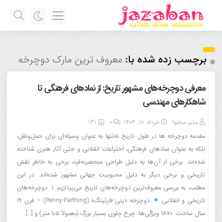
برچسب زده شده با:
معروف ترین مارک دوچرخه
معرفی دوچرخه‌های مشهور تاریخ: از نمادهای فرهنگی تا
شاهکارهای مهندسی
مدیر محتوا
خرداد ۱۸, ۱۴۰۴
0
131
مقدمه دوچرخه‌ ها در طول تاریخ نه‌تنها به عنوان وسیله‌ای برای حمل‌ونقل،
بلکه به عنوان نمادهای فرهنگی، اختراعات انقلابی و حتی آثار هنری شناخته
شده‌اند. برخی از آن‌ها به دلیل طراحی منحصربه‌فرد، برخی به خاطر نقش
تاریخی و برخی دیگر به دلیل محبوبیت جهانی مشهور شده‌اند. در این
مطلب، به بررسی معروف‌ترین دوچرخه‌های تاریخ می‌پردازیم. ۱. دوچرخه‌های
تاریخی و انقلابی
دوچرخه «پنی-فارثینگ» (Penny-Farthing) – قرن ۱۹
سال ساخت: ۱۸۷۰ ویژگی‌ها: چرخ جلوی بسیار بزرگ (معمولاً ۱٫۵ متر) و […]