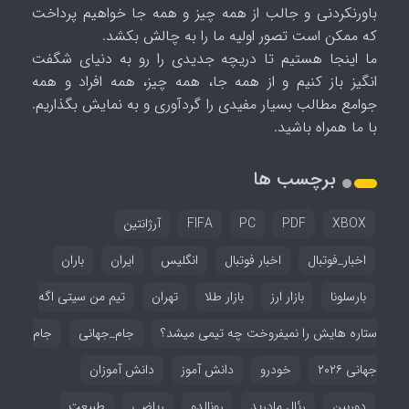
باورنکردنی و جالب از همه چیز و همه جا خواهیم پرداخت
که ممکن است تصور اولیه ما را به چالش بکشد.
ما اینجا هستیم تا دریچه جدیدی را رو به دنیای شگفت
انگیز باز کنیم و از همه جا، همه چیز، همه افراد و همه
جوامع مطالب بسیار مفیدی را گردآوری و به نمایش بگذاریم.
با ما همراه باشید.
برچسب ها
XBOX
PDF
PC
FIFA
آرژانتین
اخبار_فوتبال
اخبار فوتبال
انگلیس
ایران
باران
بارسلونا
بازار ارز
بازار طلا
تهران
تیم من سیتی اگه
ستاره هایش را نمیفروخت چه تیمی میشد؟
جام_جهانی
جام
جهانی ۲۰۲۶
خودرو
دانش آموز
دانش آموزان
دوربین
رئال مادرید
رونالدو
ریاضی
طبیعت